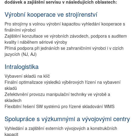
dodávek a zajištění servisu v následujících oblastech:
Výrobní kooperace ve strojírenství
Pro strojírny s volnou výrobní kapacitou vyhledání kooperace s
finálními výrobci
Zajištění konzultace ve výrobních závodech, podpora s auditem
kvality i náběhem sériové výroby
Přímá podpora při jednáních se zahraničními výrobci i v cizích
jazycích (NJ, AJ)
Intralogistika
Vybavení skladů na klíč
Finální optimalizace výsledků výběrových řízení na vybavení
skladů
Zefektivnění provozu manipulační techniky ve výrobě a
skladech
Flexibilní řešení SW systémů pro řízené skladování WMS
Spolupráce s výzkumnými a vývojovými centry
Vyhledání a zajištění externích vývojových a konstrukčních
kapacit